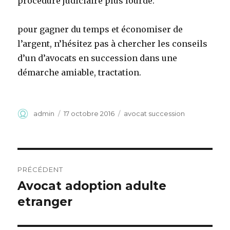
procédure judiciaire plus lourde.
pour gagner du temps et économiser de
l’argent, n’hésitez pas à chercher les conseils
d’un d’avocats en succession dans une
démarche amiable, tractation.
Auteur
Publié
Catégories
admin
17 octobre 2016
avocat succession
le
Navigation
PRÉCÉDENT
de
Avocat adoption adulte
Article
précédent :
etranger
l’article