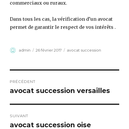
commerciaux ou ruraux.
Dans tous les cas, la vérification d’un avocat
permet de garantir le respect de vos intérêts .
Auteur
Publié
Catégories
admin
26 février 2017
avocat succession
le
Navigation
PRÉCÉDENT
de
avocat succession versailles
Article
précédent :
l’article
SUIVANT
avocat succession oise
Article