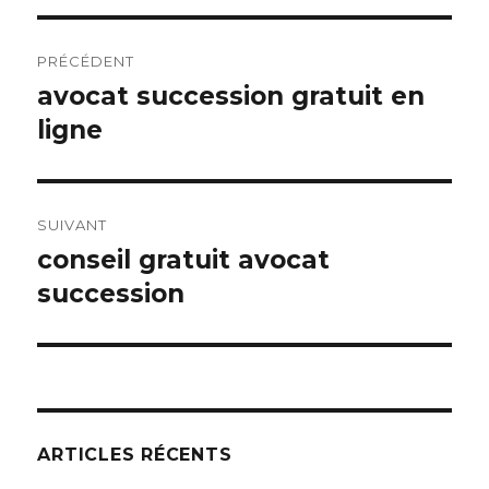
Navigation
PRÉCÉDENT
de
avocat succession gratuit en
Article
précédent :
ligne
l’article
SUIVANT
conseil gratuit avocat
Article
suivant :
succession
ARTICLES RÉCENTS