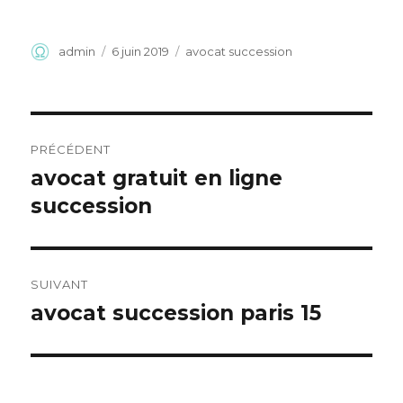
Auteur
Publié
Catégories
admin
6 juin 2019
avocat succession
le
Navigation
PRÉCÉDENT
de
avocat gratuit en ligne
Article
précédent :
succession
l’article
SUIVANT
avocat succession paris 15
Article
suivant :