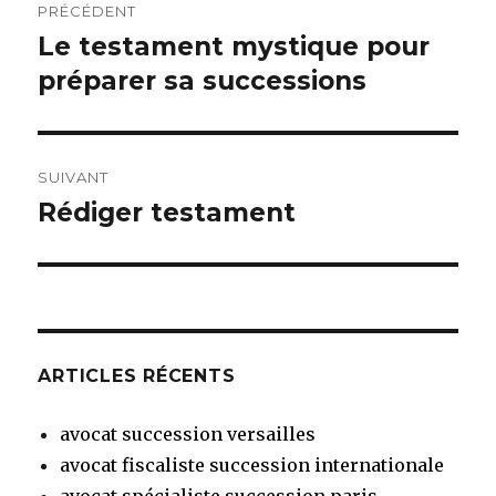
PRÉCÉDENT
de
Le testament mystique pour
Article
précédent :
préparer sa successions
l’article
SUIVANT
Rédiger testament
Article
suivant :
ARTICLES RÉCENTS
avocat succession versailles
avocat fiscaliste succession internationale
avocat spécialiste succession paris