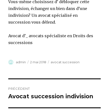
Vous-même choisissez d’ débloquer cette
indivision, échanger un bien dans d’une
indivision? Un avocat spécialisé en
succession vous défend.
Avocat d’_ avocats spécialiste en Droits des
successions
Auteur
Publié
Catégories
admin
2 mai 2018
avocat succession
le
Navigation
PRÉCÉDENT
de
Avocat succession indivision
Article
précédent :
l’article