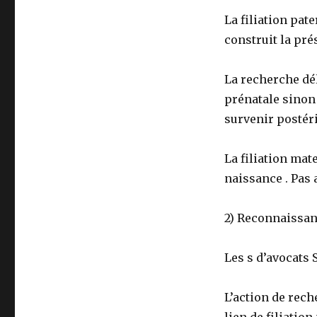
La filiation pate
construit la pré
La recherche dé
prénatale sinon 
survenir postér
La filiation mat
naissance . Pas 
2) Reconnaissanc
Les s d’avocats 
L’action de rech
lien de filiatio