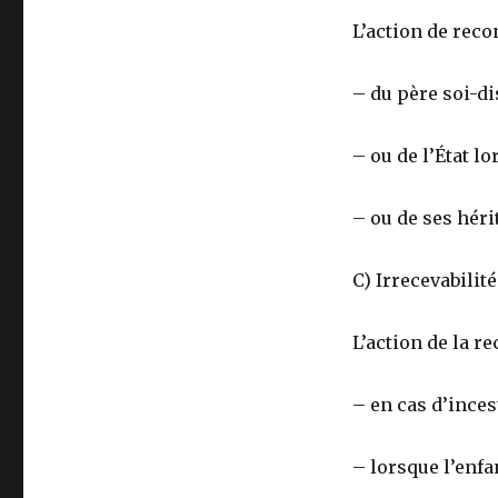
L’action de reco
– du père soi-di
– ou de l’État l
– ou de ses héri
C) Irrecevabilit
L’action de la r
– en cas d’incest
– lorsque l’enfa