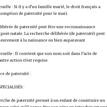
rnelle : Si il y a d’un famille marié, le droit français a
somption de paternité pour le mari.
libérée de paternité peut être une reconnaissance
post-natale. La recherche délibérée (de paternité) peut
ieurement à la naissance ou bien auparavant
ernelle : Il convient que son nom soit dans l’acte de
autre action n’est requise.
e de paternité :
SPÉCIALISÉS :
erche de paternité permet à un enfant de construire un
n pour celui qu’il pense être son père en introduisant un