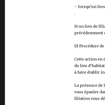
– lorsqu’un lien
.
Si un lien de fil
précédemment co
D) Procédure de
Cette action en 
du lieu d’habita
à faire établir in
La présence de l
vous épauler dan
filiation vous d