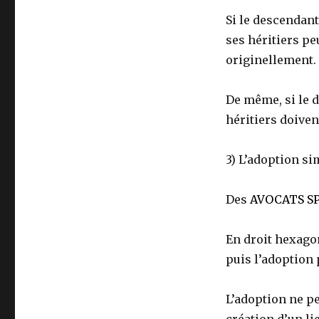
Si le descendant
ses héritiers pe
originellement.
De même, si le d
héritiers doiven
3) L’adoption si
Des
AVOCATS SP
En droit hexagon
puis l’adoption 
L’adoption ne p
création d’un lie