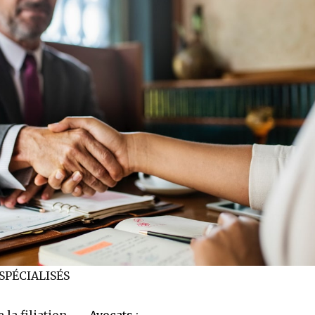
SPÉCIALISÉS
 la filiation – _
Avocats
: