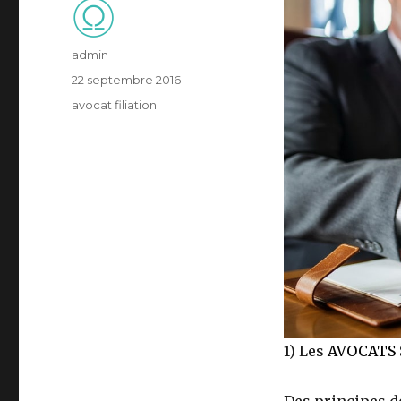
Auteur
admin
Publié
22 septembre 2016
le
Catégories
avocat filiation
1) Les
AVOCATS
Des principes de